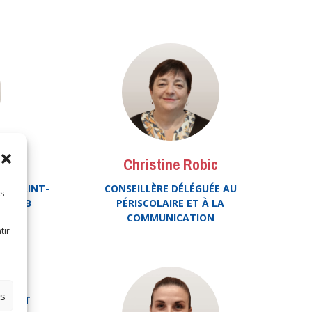
Christine Robic
NT SAINT-
CONSEILLÈRE DÉLÉGUÉE AU
es
A CCKB
PÉRISCOLAIRE ET À LA
COMMUNICATION
tir
es
FÉRENT