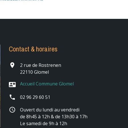
Contact & horaires
place
2 rue de Rostrenen
22110 Glomel
Accueil Commune Glomel
contact_mail
phone
02 96 29 60 51
schedule
Ouvert du lundi au vendredi
de 8h45 à 12h & de 13h30 à 17h
Le samedi de 9h à 12h