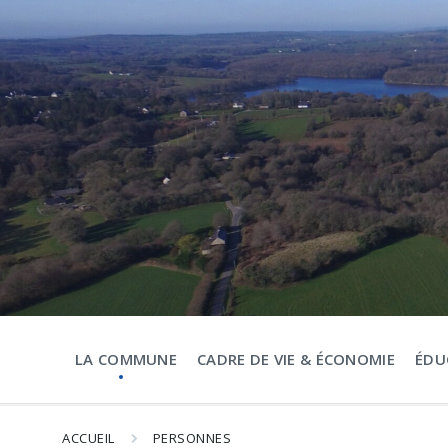
Aller
Passer
Passer
au
à
au
contenu
la
pied
navigation
de
principale
page
LA COMMUNE
CADRE DE VIE & ÉCONOMIE
ÉDU
ACCUEIL
PERSONNES