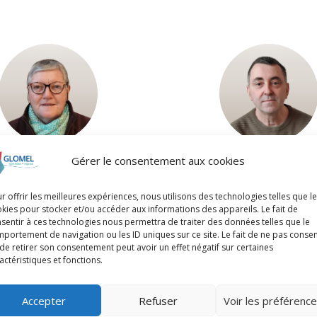
Gérer le consentement aux cookies
Martine Trubuilt
Pascal Le Gall
ÈRE DÉLÉGUÉE AUX AFFAIRES
CONSEILLER DÉLÉGUÉ RÉFÉRE
r offrir les meilleures expériences, nous utilisons des technologies telles que l
SOCIALES ET CCAS
MICHEL - CONSEILLER À L
kies pour stocker et/ou accéder aux informations des appareils. Le fait de
sentir à ces technologies nous permettra de traiter des données telles que le
portement de navigation ou les ID uniques sur ce site. Le fait de ne pas consen
de retirer son consentement peut avoir un effet négatif sur certaines
actéristiques et fonctions.
Roger Perrot
Accepter
Refuser
Voir les préférenc
CONSEILLER DÉLÉGUÉ RÉ