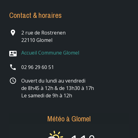
Contact & horaires
place
2 rue de Rostrenen
22110 Glomel
Accueil Commune Glomel
contact_mail
phone
02 96 29 60 51
schedule
Ouvert du lundi au vendredi
de 8h45 à 12h & de 13h30 à 17h
Le samedi de 9h à 12h
Météo à Glomel