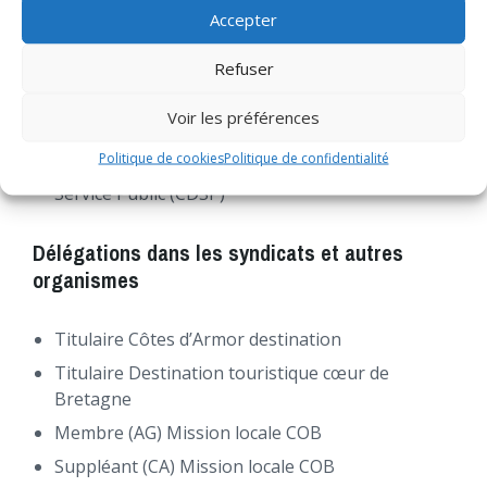
Commissions communautaires
Accepter
Refuser
Membre de la Commission Locale d’Évaluation
des Charges Transférées (CLECT)
Voir les préférences
Suppléant de la Commission d’Appel d’Offres
Politique de cookies
Politique de confidentialité
Suppléant de la Commission de Délégation de
Service Public (CDSP)
Délégations dans les syndicats et autres
organismes
Titulaire Côtes d’Armor destination
Titulaire Destination touristique cœur de
Bretagne
Membre (AG) Mission locale COB
Suppléant (CA) Mission locale COB