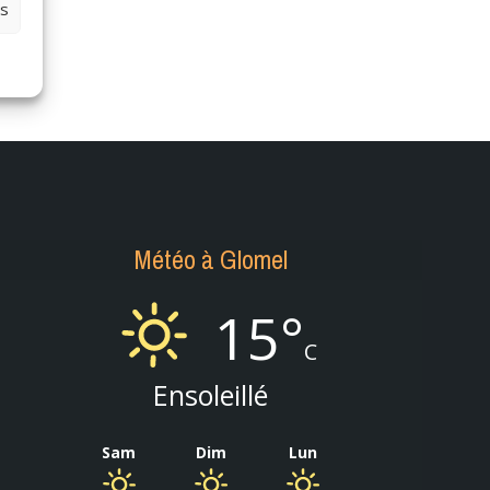
es
Météo à Glomel
15°
C
Ensoleillé
Sam
Dim
Lun