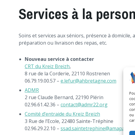
Services à la perso
Soins et services aux séniors, présence à domicile, 
préparation ou livraison des repas, etc.
Nouveau service à contacter
CRT du Kreiz Breizh
,
8 rue de la Corderie, 22110 Rostrenen
06.79.19.00.57 –
e.lefur@ahbretagne.com
ADMR
Pou
2 rue Claude Bernard, 22190 Plérin
coo
02.96.61.42.36 –
contact@admr22.org
con
com
Comité d’entraide du Kreiz Breizh
ou 
car
3 Rue de l’Ecole, 22480 Sainte-Tréphine
02.96.29.22.10 –
ssad.saintetrephine@amapa.fr