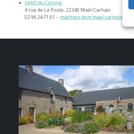
SAAD du Corong
4 rue de La Poste, 22340 Maël-Carhaix
02.96.24.71.61 –
maintien-dom.mael-carhaix@wan