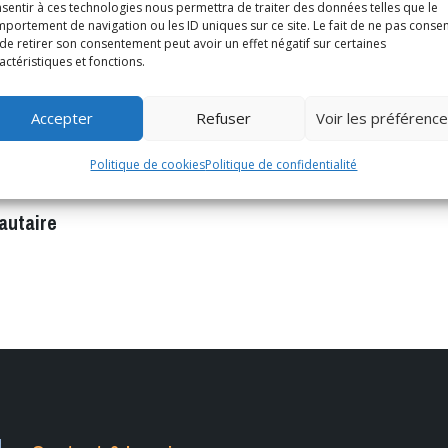
sentir à ces technologies nous permettra de traiter des données telles que le
portement de navigation ou les ID uniques sur ce site. Le fait de ne pas consen
de retirer son consentement peut avoir un effet négatif sur certaines
syndicats et autres organismes
actéristiques et fonctions.
 d’école
Accepter
Refuser
Voir les préférenc
munes du Kreiz Breizh
Politique de cookies
Politique de confidentialité
utaire