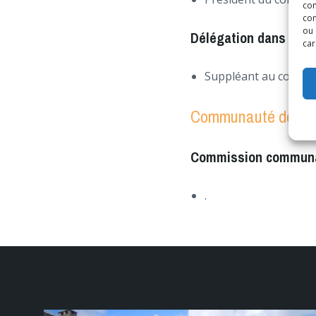
con
com
ou 
Délégation dans les 
car
Suppléant au conseil
Communauté de com
Commission communa
.