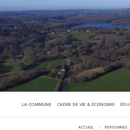
Aller
Passer
Passer
au
à
au
contenu
la
pied
navigation
de
principale
page
LA COMMUNE
CADRE DE VIE & ÉCONOMIE
ÉDU
ACCUEIL
PERSONNES