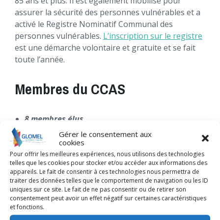
85 ans et plus. Il est également mobilisé pour
assurer la sécurité des personnes vulnérables et a
activé le Registre Nominatif Communal des
personnes vulnérables.
L’inscription sur le registre
est une démarche volontaire et gratuite et se fait
toute l’année.
Membres du CCAS
8 membres élus
Vice-présidente Martine Trubuilt
Gérer le consentement aux
cookies
Alain Jouan
Pour offrir les meilleures expériences, nous utilisons des technologies
telles que les cookies pour stocker et/ou accéder aux informations des
Marguerite Guyomard
appareils. Le fait de consentir à ces technologies nous permettra de
Catherine Le Roy
traiter des données telles que le comportement de navigation ou les ID
uniques sur ce site. Le fait de ne pas consentir ou de retirer son
Émilie Callewaert
consentement peut avoir un effet négatif sur certaines caractéristiques
et fonctions.
Christophe Le Dantec