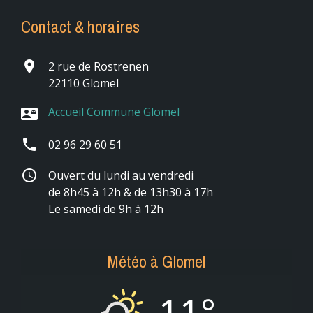
Contact & horaires
place
2 rue de Rostrenen
22110 Glomel
Accueil Commune Glomel
contact_mail
phone
02 96 29 60 51
schedule
Ouvert du lundi au vendredi
de 8h45 à 12h & de 13h30 à 17h
Le samedi de 9h à 12h
Météo à Glomel
11°