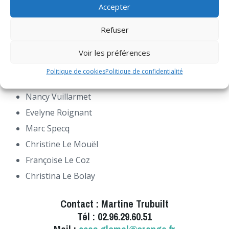
Eléonore Kogler
Accepter
Dominique Lecante
Refuser
8 membres extérieurs
Voir les préférences
Club des aînés de Glomel Maurice Rebeix
Politique de cookies
Politique de confidentialité
Club des aînés de Trégornan Michel Réty
Nancy Vuillarmet
Evelyne Roignant
Marc Specq
Christine Le Mouël
Françoise Le Coz
Christina Le Bolay
Contact : Martine Trubuilt
Tél : 02.96.29.60.51