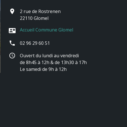
place
2 rue de Rostrenen
22110 Glomel
Accueil Commune Glomel
contact_mail
phone
02 96 29 60 51
schedule
Ouvert du lundi au vendredi
de 8h45 à 12h & de 13h30 à 17h
Le samedi de 9h à 12h