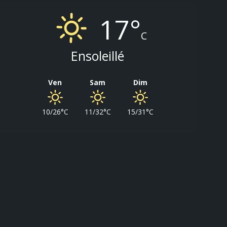
17°
C
Ensoleillé
Ven
Sam
Dim
10/26°C
11/32°C
15/31°C