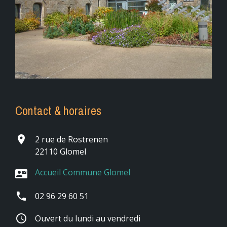
Contact & horaires
place
2 rue de Rostrenen
22110 Glomel
Accueil Commune Glomel
contact_mail
phone
02 96 29 60 51
schedule
Ouvert du lundi au vendredi