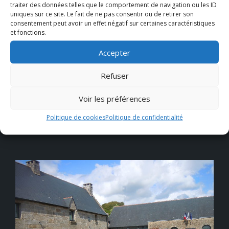
traiter des données telles que le comportement de navigation ou les ID
Consulter
uniques sur ce site. Le fait de ne pas consentir ou de retirer son
le menu du mois
consentement peut avoir un effet négatif sur certaines caractéristiques
et fonctions.
Payer
ma facture en ligne
Accepter
Télécharger
Refuser
le dossier d’inscription
Voir les préférences
Politique de cookies
Politique de confidentialité