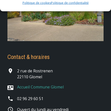
Politique de cookies
Politique de confidentialité
Contact & horaires
place
2 rue de Rostrenen
22110 Glomel
Accueil Commune Glomel
contact_mail
phone
02 96 29 60 51
schedule
Ouvert du lundi au vendredi