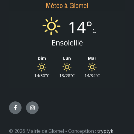
Météo à Glomel
14°
C
Ensoleillé
Dim
Lun
Mar
14/30°C
13/28°C
14/34°C
Facebook
Instagram
© 2026 Mairie de Glomel - Conception :
tryptyk