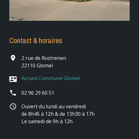
Contact & horaires
place
2 rue de Rostrenen
22110 Glomel
Accueil Commune Glomel
contact_mail
phone
02 96 29 60 51
schedule
Ouvert du lundi au vendredi
de 8h45 à 12h & de 13h30 à 17h
Le samedi de 9h à 12h