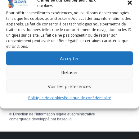
cookies
PARTICULIERS
Pour offrir les meilleures expériences, nous utilisons des technologies
Crédit d'impôt en faveur des métiers d'art
telles que les cookies pour stocker et/ou accéder aux informations des
Crédit d'impôt famille (CIF)
appareils. Le fait de consentir à ces technologies nous permettra de
Crédit d'impôt pour la compétitivité et l'emploi
traiter des données telles que le comportement de navigation ou les ID
uniques sur ce site. Le fait de ne pas consentir ou de retirer son
(CICE)
consentement peut avoir un effet négatif sur certaines caractéristiques
Crédit d'impôt pour la formation des dirigeants
et fonctions.
d'entreprise
Mécénat d'entreprise : dons en faveur
Accepter
d'organismes sans but lucratif
Qu'est-ce qu'un LBO (Leveraged buy-out) ?
Refuser
Réduction d'impôt pour participation à l'achat de
trésors nationaux
Voir les préférences
Politique de cookies
Politique de confidentialité
©
Direction de l'information légale et administrative
comarquage developpé par
baseo.io