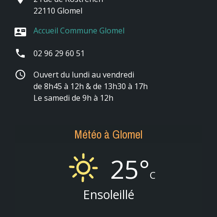
22110 Glomel
Accueil Commune Glomel
contact_mail
phone
02 96 29 60 51
schedule
Ouvert du lundi au vendredi
de 8h45 à 12h & de 13h30 à 17h
Le samedi de 9h à 12h
Météo à Glomel
25°
C
Ensoleillé