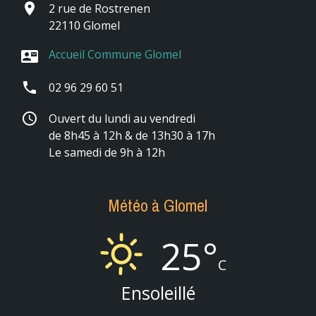
place
2 rue de Rostrenen
22110 Glomel
Accueil Commune Glomel
contact_mail
phone
02 96 29 60 51
schedule
Ouvert du lundi au vendredi
de 8h45 à 12h & de 13h30 à 17h
Le samedi de 9h à 12h
Météo à Glomel
25°
C
Ensoleillé