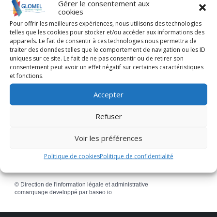
Gérer le consentement aux
cookies
Pour offrir les meilleures expériences, nous utilisons des technologies
Textes de référence
telles que les cookies pour stocker et/ou accéder aux informations des
appareils. Le fait de consentir à ces technologies nous permettra de
traiter des données telles que le comportement de navigation ou les ID
uniques sur ce site. Le fait de ne pas consentir ou de retirer son
Services en ligne et formulaires
consentement peut avoir un effet négatif sur certaines caractéristiques
et fonctions.
Accepter
Pour en savoir plus
Comment obtenir le label «Entreprises du
Refuser
patrimoine vivant» ?
Institut national des métiers d'art (INMA)
Voir les préférences
Politique de cookies
Politique de confidentialité
©
Direction de l'information légale et administrative
comarquage developpé par
baseo.io