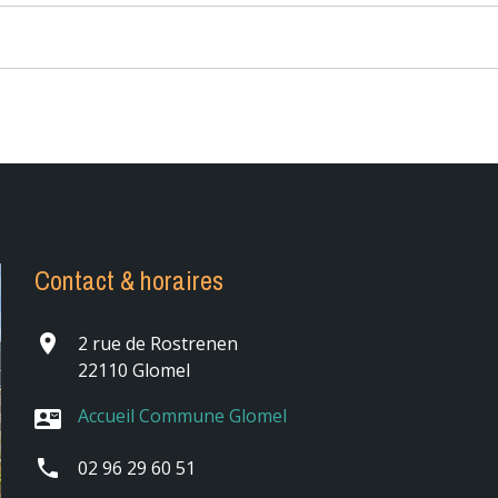
Contact & horaires
place
2 rue de Rostrenen
22110 Glomel
Accueil Commune Glomel
contact_mail
phone
02 96 29 60 51