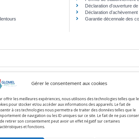
Déclaration d'ouverture de
Déclaration d'achèvement
lentours
Garantie décennale des co
Gérer le consentement aux cookies
timent ?
r offrir les meilleures expériences, nous utilisons des technologies telles que l
abel RGE ?
kies pour stocker et/ou accéder aux informations des appareils. Le fait de
ion SPS ?
sentir à ces technologies nous permettra de traiter des données telles que le
portement de navigation ou les ID uniques sur ce site. Le fait de ne pas consen
e chantier ?
de retirer son consentement peut avoir un effet négatif sur certaines
 panneaux solaires au sol ?
actéristiques et fonctions.
 abri de jardin ?