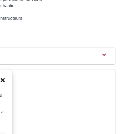
 chantier
nstructeurs
es
tir