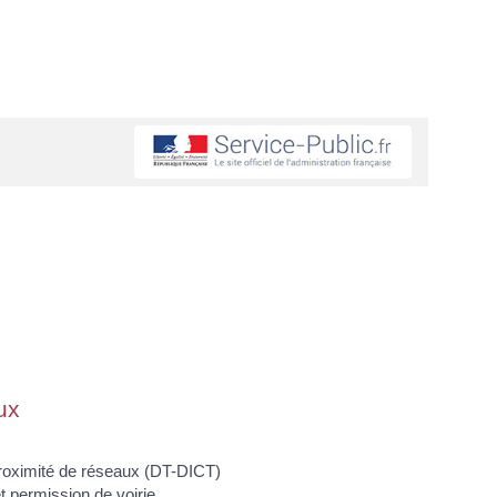
ux
proximité de réseaux (DT-DICT)
 permission de voirie