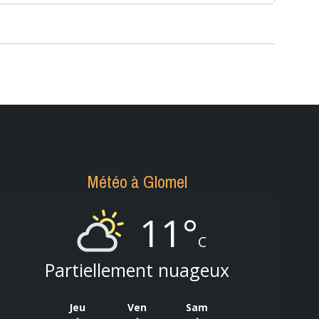
Météo à Glomel
11°
C
Partiellement nuageux
Jeu
Ven
Sam