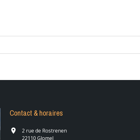
Contact & horaires
place
2 rue de Rostrenen
22110 Glomel