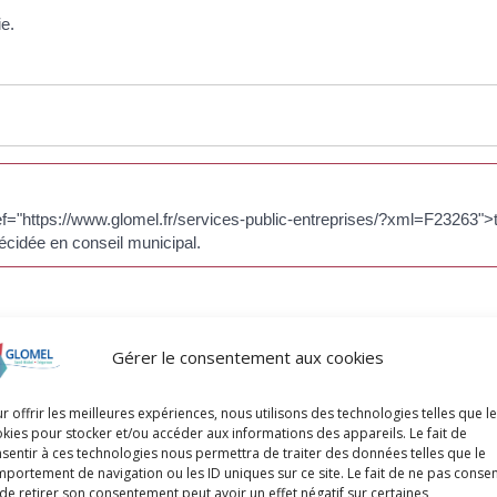
e.
 href="https://www.glomel.fr/services-public-entreprises/?xml=F2326
 décidée en conseil municipal.
Gérer le consentement aux cookies
 de votre construction.
r offrir les meilleures expériences, nous utilisons des technologies telles que l
kies pour stocker et/ou accéder aux informations des appareils. Le fait de
sentir à ces technologies nous permettra de traiter des données telles que le
portement de navigation ou les ID uniques sur ce site. Le fait de ne pas consen
de retirer son consentement peut avoir un effet négatif sur certaines