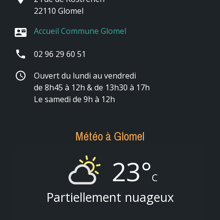
22110 Glomel
Accueil Commune Glomel
contact_mail
phone
02 96 29 60 51
schedule
Ouvert du lundi au vendredi
de 8h45 à 12h & de 13h30 à 17h
Le samedi de 9h à 12h
Météo à Glomel
23°
C
Partiellement nuageux