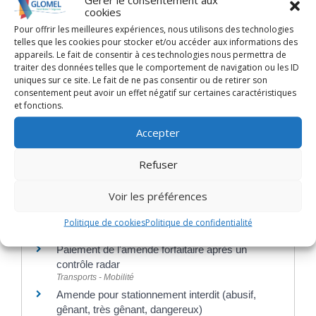
cookies
Permis de conduire à points : comment faire
Pour offrir les meilleures expériences, nous utilisons des technologies
une réclamation ?
telles que les cookies pour stocker et/ou accéder aux informations des
appareils. Le fait de consentir à ces technologies nous permettra de
Comment savoir si j'ai un PV après un flash
traiter des données telles que le comportement de navigation ou les ID
radar ?
uniques sur ce site. Le fait de ne pas consentir ou de retirer son
consentement peut avoir un effet négatif sur certaines caractéristiques
Amende majorée sans avoir reçu d'avis de
et fonctions.
contravention : comment contester ?
Contrôle routier : quelles sanctions en cas de
Accepter
conduite sans permis ?
Contrôle routier : quelle amende en cas de
Refuser
conduite sans assurance ?
Voir les préférences
Politique de cookies
Politique de confidentialité
Et aussi
Paiement de l'amende forfaitaire après un
contrôle radar
Transports - Mobilité
Amende pour stationnement interdit (abusif,
gênant, très gênant, dangereux)