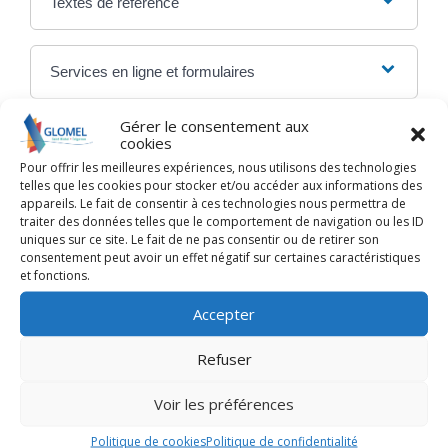
Textes de référence
Services en ligne et formulaires
Gérer le consentement aux
Questions ? Réponses !
cookies
Pour offrir les meilleures expériences, nous utilisons des technologies
Permis de conduire à points : comment faire
telles que les cookies pour stocker et/ou accéder aux informations des
une réclamation ?
appareils. Le fait de consentir à ces technologies nous permettra de
traiter des données telles que le comportement de navigation ou les ID
Comment savoir si j'ai un PV après un flash
uniques sur ce site. Le fait de ne pas consentir ou de retirer son
radar ?
consentement peut avoir un effet négatif sur certaines caractéristiques
et fonctions.
Amende majorée sans avoir reçu d'avis de
contravention : comment contester ?
Accepter
Contrôle routier : quelles sanctions en cas de
conduite sans permis ?
Refuser
Contrôle routier : quelle amende en cas de
conduite sans assurance ?
Voir les préférences
Politique de cookies
Politique de confidentialité