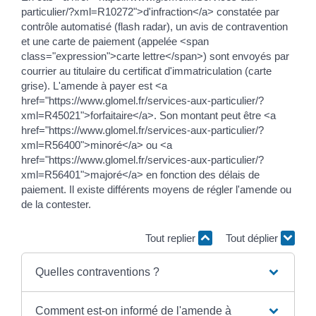
particulier/?xml=R10272">d'infraction</a> constatée par
contrôle automatisé (flash radar), un avis de contravention
et une carte de paiement (appelée <span
class="expression">carte lettre</span>) sont envoyés par
courrier au titulaire du certificat d'immatriculation (carte
grise). L'amende à payer est <a
href="https://www.glomel.fr/services-aux-particulier/?
xml=R45021">forfaitaire</a>. Son montant peut être <a
href="https://www.glomel.fr/services-aux-particulier/?
xml=R56400">minoré</a> ou <a
href="https://www.glomel.fr/services-aux-particulier/?
xml=R56401">majoré</a> en fonction des délais de
paiement. Il existe différents moyens de régler l'amende ou
de la contester.
Tout replier
Tout déplier
Quelles contraventions ?
Comment est-on informé de l'amende à