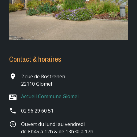
Contact & horaires
place
2 rue de Rostrenen
22110 Glomel
Accueil Commune Glomel
contact_mail
phone
02 96 29 60 51
schedule
Ouvert du lundi au vendredi
de 8h45 à 12h & de 13h30 à 17h