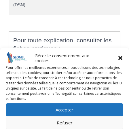
(DSN).
Pour toute explication, consulter les
fiches pratiques :
Gérer le consentement aux
cookies
PARTICULIERS
Pour offrir les meilleures expériences, nous utilisons des technologies
Déclaration et paiement des cotisations sociales
telles que les cookies pour stocker et/ou accéder aux informations des
Procédure et formalités d'embauche d'un salarié
appareils. Le fait de consentir à ces technologies nous permettra de
traiter des données telles que le comportement de navigation ou les ID
Tout ce qu'il faut savoir sur les cotisations
uniques sur ce site. Le fait de ne pas consentir ou de retirer son
sociales d'une entreprise unipersonnelle à
consentement peut avoir un effet négatif sur certaines caractéristiques
responsabilité limitée (EURL)
et fonctions.
Tout ce qu'il faut savoir sur les cotisations
sociales d'un entrepreneur individuel
Accepter
Tout ce qu'il faut savoir sur les cotisations
sociales d'une société anonyme (SA)
Refuser
Tout ce qu'il faut savoir sur les cotisations