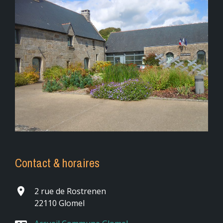
Contact & horaires
place
2 rue de Rostrenen
22110 Glomel