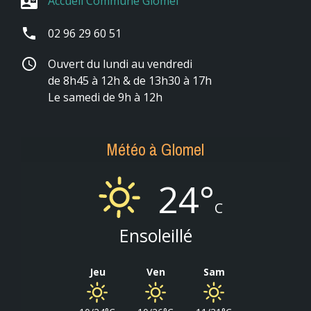
Accueil Commune Glomel
contact_mail
phone
02 96 29 60 51
schedule
Ouvert du lundi au vendredi
de 8h45 à 12h & de 13h30 à 17h
Le samedi de 9h à 12h
Météo à Glomel
24°
C
Ensoleillé
Jeu
Ven
Sam