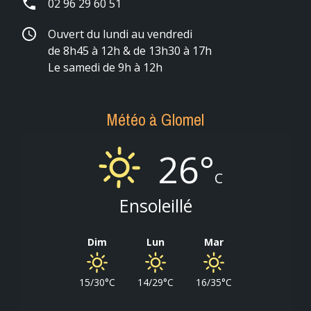
phone
02 96 29 60 51
schedule
Ouvert du lundi au vendredi
de 8h45 à 12h & de 13h30 à 17h
Le samedi de 9h à 12h
Météo à Glomel
26°
C
Ensoleillé
Dim
Lun
Mar
15/30°C
14/29°C
16/35°C