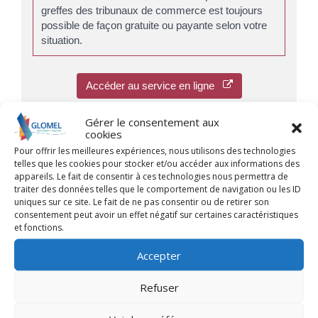
greffes des tribunaux de commerce est toujours
possible de façon gratuite ou payante selon votre
situation.
Accéder au service en ligne
Institut national de la propriété industrielle (Inpi)
Gérer le consentement aux
cookies
Pour offrir les meilleures expériences, nous utilisons des technologies
telles que les cookies pour stocker et/ou accéder aux informations des
appareils. Le fait de consentir à ces technologies nous permettra de
Pour toute explication, consulter les
traiter des données telles que le comportement de navigation ou les ID
uniques sur ce site. Le fait de ne pas consentir ou de retirer son
fiches pratiques :
consentement peut avoir un effet négatif sur certaines caractéristiques
et fonctions.
PARTICULIERS
Accepter
Changer le nom de la société
Comment obtenir ou retrouver le numéro Siret
Refuser
d'une association ?
Comment obtenir un extrait K ou Kbis ?