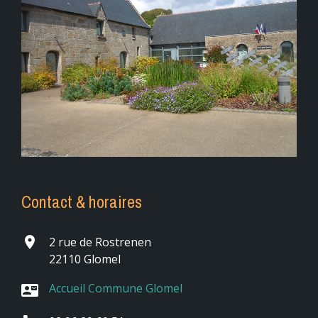
Contact & horaires
place
2 rue de Rostrenen
22110 Glomel
Accueil Commune Glomel
contact_mail