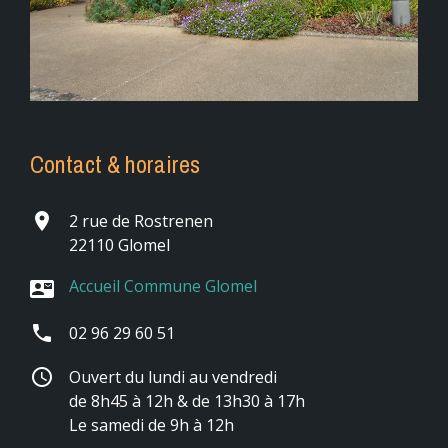
Contact & horaires
place
2 rue de Rostrenen
22110 Glomel
Accueil Commune Glomel
contact_mail
phone
02 96 29 60 51
schedule
Ouvert du lundi au vendredi
de 8h45 à 12h & de 13h30 à 17h
Le samedi de 9h à 12h