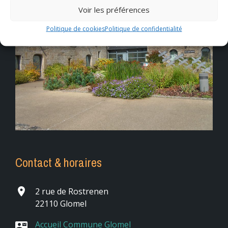
Voir les préférences
Politique de cookies
Politique de confidentialité
Contact & horaires
place
2 rue de Rostrenen
22110 Glomel
Accueil Commune Glomel
contact_mail