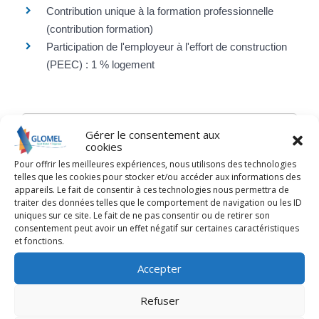
Contribution unique à la formation professionnelle
(contribution formation)
Participation de l'employeur à l'effort de construction
(PEEC) : 1 % logement
Services en ligne et formulaires
Gérer le consentement aux
cookies
Pour offrir les meilleures expériences, nous utilisons des technologies
telles que les cookies pour stocker et/ou accéder aux informations des
appareils. Le fait de consentir à ces technologies nous permettra de
traiter des données telles que le comportement de navigation ou les ID
©
Direction de l'information légale et administrative
uniques sur ce site. Le fait de ne pas consentir ou de retirer son
comarquage developpé par
baseo.io
consentement peut avoir un effet négatif sur certaines caractéristiques
et fonctions.
Accepter
Refuser