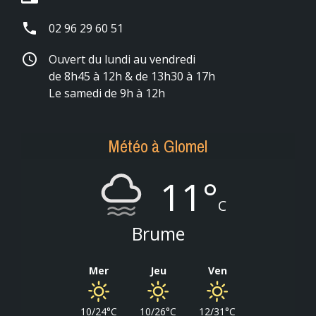
phone
02 96 29 60 51
schedule
Ouvert du lundi au vendredi
de 8h45 à 12h & de 13h30 à 17h
Le samedi de 9h à 12h
Météo à Glomel
11°
C
Brume
Mer
Jeu
Ven
10/24°C
10/26°C
12/31°C