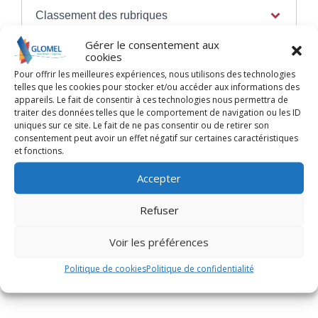
Classement des rubriques
Gérer le consentement aux
cookies
Pour offrir les meilleures expériences, nous utilisons des technologies
telles que les cookies pour stocker et/ou accéder aux informations des
Textes de référence
appareils. Le fait de consentir à ces technologies nous permettra de
traiter des données telles que le comportement de navigation ou les ID
uniques sur ce site. Le fait de ne pas consentir ou de retirer son
consentement peut avoir un effet négatif sur certaines caractéristiques
Questions ? Réponses !
et fonctions.
Un ressortissant européen salarié en France
Accepter
a-t-il les mêmes droits qu'un salarié français ?
Refuser
Et aussi
Voir les préférences
Cotisations salariales - Salarié du secteur privé
Politique de cookies
Politique de confidentialité
Travail - Formation