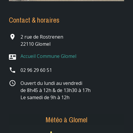
Contact & horaires
place
2 rue de Rostrenen
22110 Glomel
Accueil Commune Glomel
contact_mail
phone
02 96 29 60 51
schedule
Ouvert du lundi au vendredi
de 8h45 à 12h & de 13h30 à 17h
Le samedi de 9h à 12h
Météo à Glomel