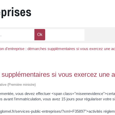
eprises
on d'entreprise : démarches supplémentaires si vous exercez une ac
 supplémentaires si vous exercez une a
rative (Première ministre)
églementée, vous devez effectuer <span class="miseenevidence">certa
 avant l'immatriculation, vous avez 15 jours pour régulariser votre si
ww.glomel.fr/services-public-entreprises/?xml=F35897">activités régle