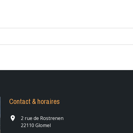
Contact & horaires
place
2 rue de Rostrenen
22110 Glomel