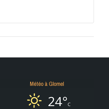
Météo à Glomel
24°
C