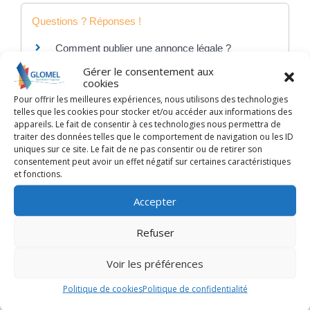
Questions ? Réponses !
Comment publier une annonce légale ?
Gérer le consentement aux
cookies
Et aussi
Pour offrir les meilleures expériences, nous utilisons des technologies
telles que les cookies pour stocker et/ou accéder aux informations des
Transmission d'entreprise : cession de parts
appareils. Le fait de consentir à ces technologies nous permettra de
sociales à un associé
traiter des données telles que le comportement de navigation ou les ID
uniques sur ce site. Le fait de ne pas consentir ou de retirer son
Étapes de vie
consentement peut avoir un effet négatif sur certaines caractéristiques
Transmission d'entreprise : cession de parts
et fonctions.
sociales à un tiers
Étapes de vie
Accepter
Refuser
Pour en savoir plus
Voir les préférences
Taxe sur les plus-values immobilières élevées
Politique de cookies
Politique de confidentialité
Ministère chargé des finances
Transmission d'entreprise : aspects fiscaux