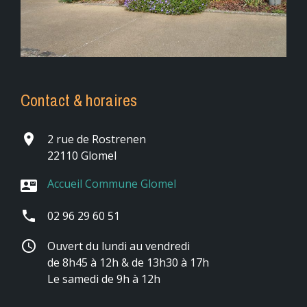
Contact & horaires
place
2 rue de Rostrenen
22110 Glomel
Accueil Commune Glomel
contact_mail
phone
02 96 29 60 51
schedule
Ouvert du lundi au vendredi
de 8h45 à 12h & de 13h30 à 17h
Le samedi de 9h à 12h