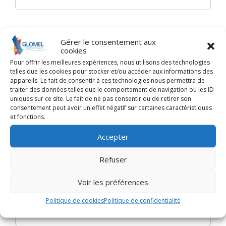
Gérer le consentement aux
cookies
Textes de référence
Pour offrir les meilleures expériences, nous utilisons des technologies
telles que les cookies pour stocker et/ou accéder aux informations des
appareils. Le fait de consentir à ces technologies nous permettra de
Questions ? Réponses !
traiter des données telles que le comportement de navigation ou les ID
uniques sur ce site. Le fait de ne pas consentir ou de retirer son
L'employeur doit-il aménager un espace pour
consentement peut avoir un effet négatif sur certaines caractéristiques
et fonctions.
la pause déjeuner des salariés ?
Qu'est-ce que le document unique d'évaluation
Accepter
des risques professionnels (DUERP) ?
Refuser
Et aussi
Voir les préférences
Santé et sécurité : utilisation et aménagement
Politique de cookies
Politique de confidentialité
des lieux de travail
Travail - Formation