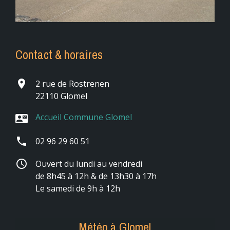
Contact & horaires
place
2 rue de Rostrenen
22110 Glomel
Accueil Commune Glomel
contact_mail
phone
02 96 29 60 51
schedule
Ouvert du lundi au vendredi
de 8h45 à 12h & de 13h30 à 17h
Le samedi de 9h à 12h
Météo à Glomel