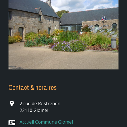
Contact & horaires
place
2 rue de Rostrenen
22110 Glomel
Accueil Commune Glomel
contact_mail