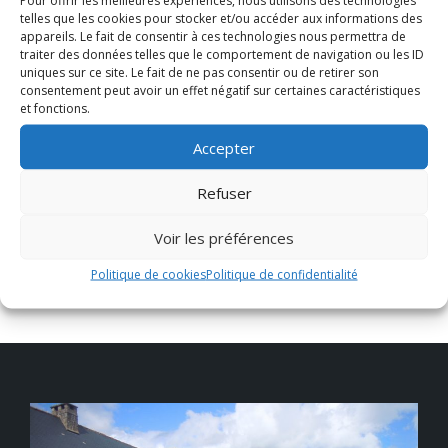
Pour offrir les meilleures expériences, nous utilisons des technologies
telles que les cookies pour stocker et/ou accéder aux informations des
Textes de référence
appareils. Le fait de consentir à ces technologies nous permettra de
traiter des données telles que le comportement de navigation ou les ID
uniques sur ce site. Le fait de ne pas consentir ou de retirer son
consentement peut avoir un effet négatif sur certaines caractéristiques
Questions ? Réponses !
et fonctions.
Un salarié peut-il garder la complémentaire
Accepter
santé (mutuelle) employeur à la fin de son
contrat ?
Refuser
Voir les préférences
Politique de cookies
Politique de confidentialité
©
Direction de l'information légale et administrative
comarquage developpé par
baseo.io