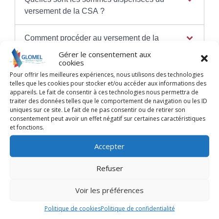
versement de la CSA ?
Comment procéder au versement de la
CSA ?
Gérer le consentement aux
cookies
Pour offrir les meilleures expériences, nous utilisons des technologies
telles que les cookies pour stocker et/ou accéder aux informations des
appareils. Le fait de consentir à ces technologies nous permettra de
traiter des données telles que le comportement de navigation ou les ID
Textes de référence
uniques sur ce site. Le fait de ne pas consentir ou de retirer son
consentement peut avoir un effet négatif sur certaines caractéristiques
et fonctions.
Et aussi
Accepter
Déclaration et paiement des cotisations
sociales
Refuser
Ressources humaines
Voir les préférences
Pour en savoir plus
Politique de cookies
Politique de confidentialité