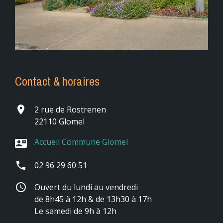
Contact & horaires
place
2 rue de Rostrenen
22110 Glomel
Accueil Commune Glomel
contact_mail
phone
02 96 29 60 51
schedule
Ouvert du lundi au vendredi
de 8h45 à 12h & de 13h30 à 17h
Le samedi de 9h à 12h