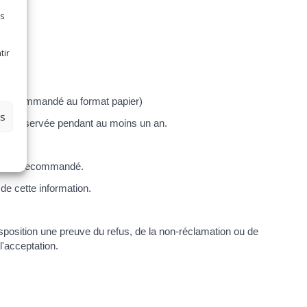
es
tir
r le recommandé au format papier)
es
être conservée pendant au moins un an.
evoir le recommandé.
de cette information.
disposition une preuve du refus, de la non-réclamation ou de
l'acceptation.