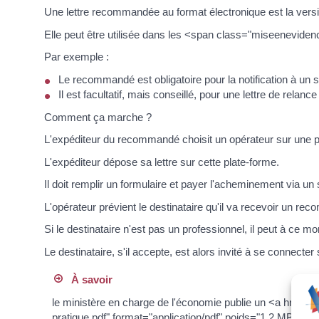
Une lettre recommandée au format électronique est la vers
Elle peut être utilisée dans les <span class="miseenevide
Par exemple :
Le recommandé est obligatoire pour la notification à un sa
Il est facultatif, mais conseillé, pour une lettre de re
Comment ça marche ?
L'expéditeur du recommandé choisit un opérateur sur une p
L'expéditeur dépose sa lettre sur cette plate-forme.
Il doit remplir un formulaire et payer l'acheminement via un 
L'opérateur prévient le destinataire qu'il va recevoir un r
Si le destinataire n'est pas un professionnel, il peut à ce m
Le destinataire, s'il accepte, est alors invité à se connec
À savoir
le ministère en charge de l'économie publie un <a href="h
pratique.pdf" format="application/pdf" poids="1.2 MB" tar