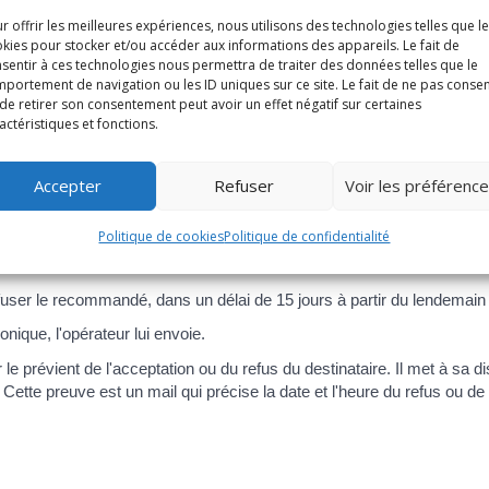
r offrir les meilleures expériences, nous utilisons des technologies telles que l
kies pour stocker et/ou accéder aux informations des appareils. Le fait de
sentir à ces technologies nous permettra de traiter des données telles que le
andée électronique doit remplir 3 conditions :
portement de navigation ou les ID uniques sur ce site. Le fait de ne pas consen
de retirer son consentement peut avoir un effet négatif sur certaines
ble de la bonne identité du destinataire et de celle de l'expéditeur
actéristiques et fonctions.
 être garanties et vérifiables
d préalable est nécessaire (en cas de refus, l'expéditeur doit envoye
Accepter
Refuser
Voir les préférenc
eur une preuve du dépôt de sa lettre via un mail. Cette preuve doit 
mail, qu'un recommandé électronique va lui être envoyé.
Politique de cookies
Politique de confidentialité
e l'identité de l'expéditeur. Il en est informé lorsqu'il accepte de rec
refuser le recommandé, dans un délai de 15 jours à partir du lendemain 
nique, l'opérateur lui envoie.
le prévient de l'acceptation ou du refus du destinataire. Il met à sa 
 Cette preuve est un mail qui précise la date et l'heure du refus ou de 