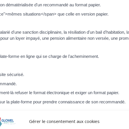
ion dématérialisée d'un recommandé au format papier.
nce">mêmes situations</span> que celle en version papier.
larié d'une sanction disciplinaire, la résiliation d'un bail d'habitati
lance pour un loyer impayé, une pension alimentaire non versée, une p
late-forme en ligne qui se charge de l'acheminement.
site sécurisé.
ecommandé.
oment-là refuser le format électronique et exiger un format papier.
ter sur la plate-forme pour prendre connaissance de son recommandé.
Gérer le consentement aux cookies
ttps://www.entreprises.gouv.fr/files/files/secteurs-d-activite/service
get="_blank">guide pratique de la LRE</a>.