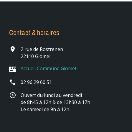
Contact & horaires
place
2 rue de Rostrenen
22110 Glomel
Accueil Commune Glomel
contact_mail
phone
02 96 29 60 51
schedule
Ouvert du lundi au vendredi
de 8h45 à 12h & de 13h30 à 17h
Le samedi de 9h à 12h