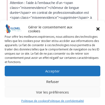
Attention : l'aide à l'embauche d'un <span
class="miseenevidence">chômeur de longue
durée</span> en contrat de professionnalisation est
<span class="miseenevidence">supprimée</span> à
compter de 2023. Elle reste valable pour les contrats
Gérer le consentement aux
signés en 2022.
cookies
Pour offrir les meilleures expériences, nous utilisons des technologies
telles que les cookies pour stocker et/ou accéder aux informations des
appareils. Le fait de consentir à ces technologies nous permettra de
traiter des données telles que le comportement de navigation ou les ID
Textes de référence
uniques sur ce site. Le fait de ne pas consentir ou de retirer son
consentement peut avoir un effet négatif sur certaines caractéristiques
et fonctions.
Services en ligne et formulaires
Accepter
Refuser
Et aussi
Voir les préférences
Déclarer vos salariés
Étapes de vie
Politique de cookies
Politique de confidentialité