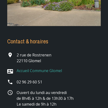
Contact & horaires
place
2 rue de Rostrenen
22110 Glomel
Accueil Commune Glomel
contact_mail
phone
02 96 29 60 51
schedule
Ouvert du lundi au vendredi
de 8h45 à 12h & de 13h30 à 17h
Le samedi de 9h à 12h