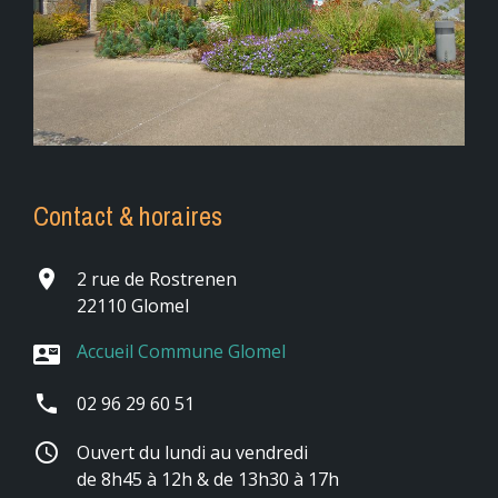
Contact & horaires
place
2 rue de Rostrenen
22110 Glomel
Accueil Commune Glomel
contact_mail
phone
02 96 29 60 51
schedule
Ouvert du lundi au vendredi
de 8h45 à 12h & de 13h30 à 17h