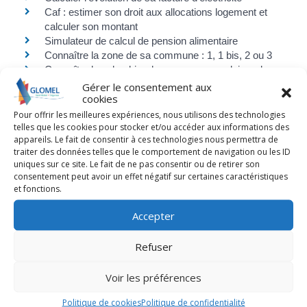
Caf : estimer son droit aux allocations logement et
calculer son montant
Simulateur de calcul de pension alimentaire
Connaître la zone de sa commune : 1, 1 bis, 2 ou 3
Connaître le calendrier des vacances scolaires de
votre département
Gérer le consentement aux
cookies
Modèles de document les plus demandés
Pour offrir les meilleures expériences, nous utilisons des technologies
telles que les cookies pour stocker et/ou accéder aux informations des
Attestation sur l'honneur
appareils. Le fait de consentir à ces technologies nous permettra de
Lettre de démission du salarié
traiter des données telles que le comportement de navigation ou les ID
Demande initiale de congé parental dans le secteur
uniques sur ce site. Le fait de ne pas consentir ou de retirer son
privé
consentement peut avoir un effet négatif sur certaines caractéristiques
Attestation d'hébergement
et fonctions.
Déclaration de concubinage
Accepter
Porter plainte auprès du procureur de la République
Modèles de document les plus demandés
Refuser
Rechercher une solution de garde d'enfant par localité
Voir les préférences
Place de l'emploi public - Offres d'emploi de la
fonction publique
Politique de cookies
Politique de confidentialité
Guichet pour une demande de logement social