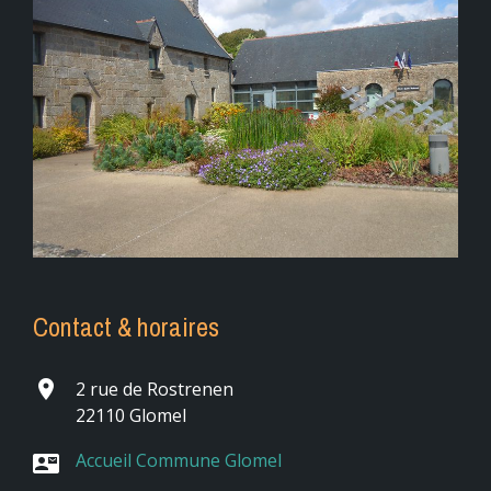
Contact & horaires
place
2 rue de Rostrenen
22110 Glomel
Accueil Commune Glomel
contact_mail