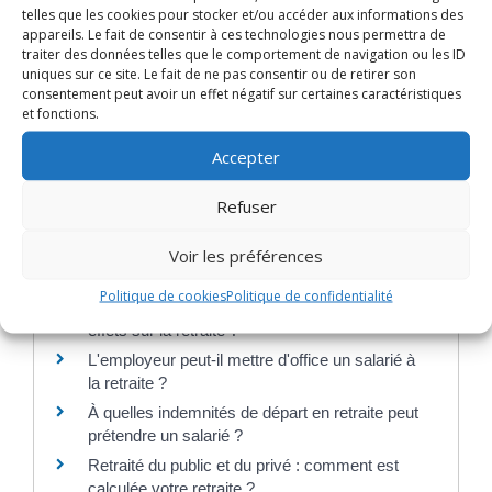
pension de retraite ?
telles que les cookies pour stocker et/ou accéder aux informations des
appareils. Le fait de consentir à ces technologies nous permettra de
Demande de départ en retraite : quelles sont
traiter des données telles que le comportement de navigation ou les ID
les démarches à faire ?
uniques sur ce site. Le fait de ne pas consentir ou de retirer son
consentement peut avoir un effet négatif sur certaines caractéristiques
Assuré polypensionné : quelles démarches
et fonctions.
effectuer pour demander votre retraite ?
Un salarié peut-il choisir la date de son départ
Accepter
à la retraite ?
Pension de retraite : quel est le montant
Refuser
maximum ?
Voir les préférences
Travailler après 67 ans : quelles conséquences
pour la retraite du salarié ?
Politique de cookies
Politique de confidentialité
Salarié détaché à l'étranger ou expatrié : quels
effets sur la retraite ?
L'employeur peut-il mettre d'office un salarié à
la retraite ?
À quelles indemnités de départ en retraite peut
prétendre un salarié ?
Retraité du public et du privé : comment est
calculée votre retraite ?