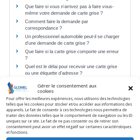
Que faire si vous n'arrivez pas à faire vous-
même votre demande de carte grise ?
Comment faire la demande par
correspondance ?
Un professionnel automobile peut-il se charger
d'une demande de carte grise ?
Que faire si la carte grise comporte une erreur
?
Quel est le délai pour recevoir une carte grise
ou une étiquette d'adresse ?
Peut-on plastifier une carte grise ?
Gérer le consentement aux
En quoi consiste le numéro SIV (Système
cookies
d'Immatriculation des Véhicules) ?
Pour offrir les meilleures expériences, nous utilisons des technologies
telles que les cookies pour stocker et/ou accéder aux informations des
Comment obtenir une fiche d'identification du
appareils. Le fait de consentir à ces technologies nous permettra de
véhicule ?
traiter des données telles que le comportement de navigation ou les ID
Quelles obligations pour immatriculer un
uniques sur ce site. Le fait de ne pas consentir ou de retirer son
véhicule acheté à l'étranger ?
consentement peut avoir un effet négatif sur certaines caractéristiques
et fonctions.
Achat d'un véhicule à l'étranger : comment