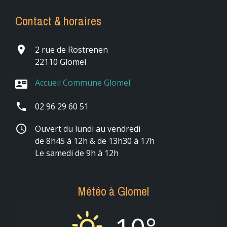
Contact & horaires
place
2 rue de Rostrenen
22110 Glomel
Accueil Commune Glomel
contact_mail
phone
02 96 29 60 51
schedule
Ouvert du lundi au vendredi
de 8h45 à 12h & de 13h30 à 17h
Le samedi de 9h à 12h
Météo à Glomel