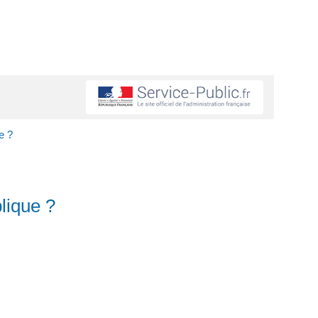
e ?
blique ?