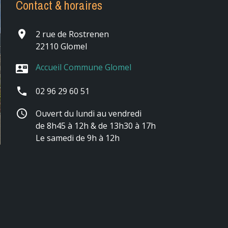
Contact & horaires
place
2 rue de Rostrenen
22110 Glomel
Accueil Commune Glomel
contact_mail
phone
02 96 29 60 51
schedule
Ouvert du lundi au vendredi
de 8h45 à 12h & de 13h30 à 17h
Le samedi de 9h à 12h