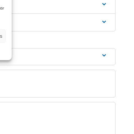
tir
es