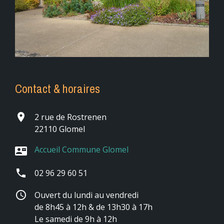
Contact & horaires
place
2 rue de Rostrenen
22110 Glomel
Accueil Commune Glomel
contact_mail
phone
02 96 29 60 51
schedule
Ouvert du lundi au vendredi
de 8h45 à 12h & de 13h30 à 17h
Le samedi de 9h à 12h