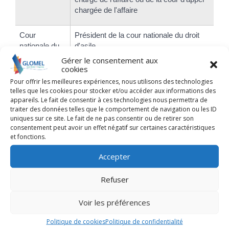
chargée de l'affaire
Cour
Président de la cour nationale du droit
nationale du
d'asile
droit d'asile
Gérer le consentement aux
(CNDA)
cookies
Pour offrir les meilleures expériences, nous utilisons des technologies
telles que les cookies pour stocker et/ou accéder aux informations des
Tribunal
Président de la cour administrative
appareils. Le fait de consentir à ces technologies nous permettra de
administratif
d'appel dont dépend le tribunal
traiter des données telles que le comportement de navigation ou les ID
uniques sur ce site. Le fait de ne pas consentir ou de retirer son
consentement peut avoir un effet négatif sur certaines caractéristiques
Cour
Président de la cour administrative
et fonctions.
administrative
d'appel chargée de l'affaire
d'appel
Accepter
Conseil d'État
Président de la section du contentieux
Refuser
du Conseil d'État
Voir les préférences
Cour de
1<Exposant>er</Exposant> président
cassation
de la cour de cassation
Politique de cookies
Politique de confidentialité