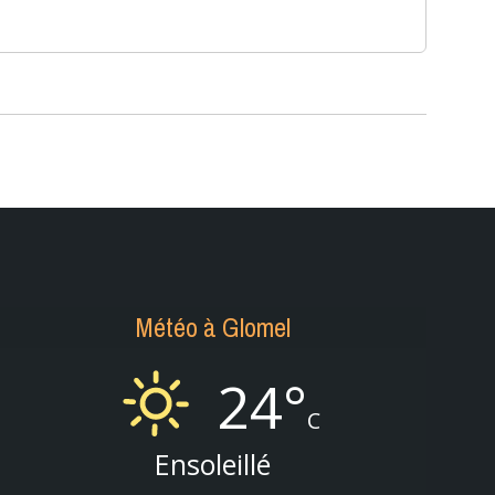
Météo à Glomel
24°
C
Ensoleillé