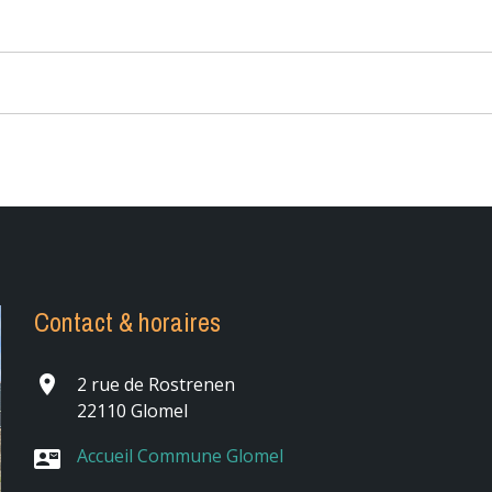
Contact & horaires
place
2 rue de Rostrenen
22110 Glomel
Accueil Commune Glomel
contact_mail