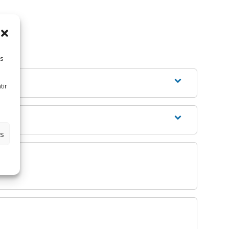
es
tir
es