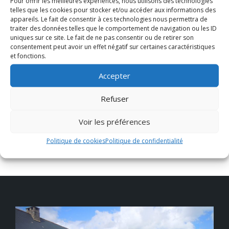
Pour offrir les meilleures expériences, nous utilisons des technologies
telles que les cookies pour stocker et/ou accéder aux informations des
appareils. Le fait de consentir à ces technologies nous permettra de
Textes de référence
traiter des données telles que le comportement de navigation ou les ID
uniques sur ce site. Le fait de ne pas consentir ou de retirer son
consentement peut avoir un effet négatif sur certaines caractéristiques
et fonctions.
Pour en savoir plus
Accepter
On refuse d'assurer votre véhicule
Institut national de la consommation (INC)
Refuser
Voir les préférences
Politique de cookies
Politique de confidentialité
©
Direction de l'information légale et administrative
comarquage developpé par
baseo.io