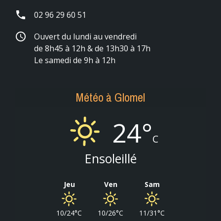
phone
02 96 29 60 51
schedule
Ouvert du lundi au vendredi
de 8h45 à 12h & de 13h30 à 17h
Le samedi de 9h à 12h
Météo à Glomel
24°
C
Ensoleillé
Jeu
Ven
Sam
10/24°C
10/26°C
11/31°C