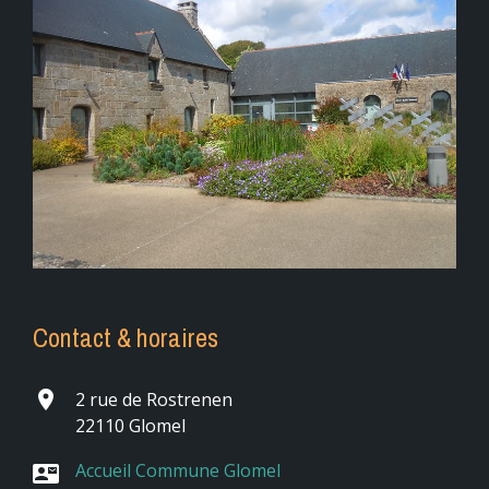
Contact & horaires
place
2 rue de Rostrenen
22110 Glomel
Accueil Commune Glomel
contact_mail