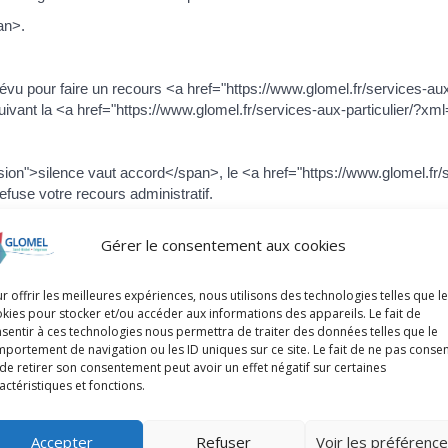
an>.
prévu pour faire un recours <a href="https://www.glomel.fr/services-a
nt la <a href="https://www.glomel.fr/services-aux-particulier/?xml=
ion">silence vaut accord</span>, le <a href="https://www.glomel.fr/
refuse votre recours administratif.
s </span><a href="https://www.glomel.fr/services-aux-particulier/?
Gérer le consentement aux cookies
saisir le tribunal administratif (<a href="https://www.glomel.fr/se
r offrir les meilleures expériences, nous utilisons des technologies telles que l
kies pour stocker et/ou accéder aux informations des appareils. Le fait de
sentir à ces technologies nous permettra de traiter des données telles que le
portement de navigation ou les ID uniques sur ce site. Le fait de ne pas consen
ar le recours administratif. Il recommence à courir lorsque votre recou
de retirer son consentement peut avoir un effet négatif sur certaines
actéristiques et fonctions.
Accepter
Refuser
Voir les préférenc
ices-aux-particulier/?xml=R14732">notifie</a> un refus le 5 avril 202