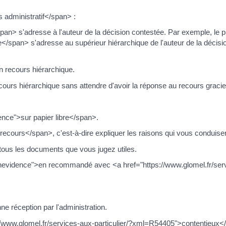
 administratif</span> :
> s'adresse à l'auteur de la décision contestée. Par exemple, le pr
pan> s'adresse au supérieur hiérarchique de l'auteur de la décision.
n recours hiérarchique.
cours hiérarchique sans attendre d'avoir la réponse au recours graci
nce">sur papier libre</span>.
ours</span>, c'est-à-dire expliquer les raisons qui vous conduisent
t tous les documents que vous jugez utiles.
nevidence">en recommandé avec <a href="https://www.glomel.fr/se
ne réception par l'administration.
://www.glomel.fr/services-aux-particulier/?xml=R54405">contentieux<