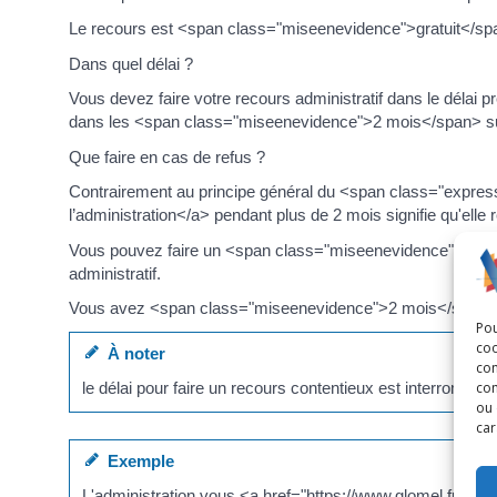
Le recours est <span class="miseenevidence">gratuit</sp
Dans quel délai ?
Vous devez faire votre recours administratif dans le délai 
dans les <span class="miseenevidence">2 mois</span> suiva
Que faire en cas de refus ?
Contrairement au principe général du <span class="express
l’administration</a> pendant plus de 2 mois signifie qu'elle 
Vous pouvez faire un <span class="miseenevidence">recour
administratif.
Vous avez <span class="miseenevidence">2 mois</span> pour 
Pou
coo
À noter
con
com
le délai pour faire un recours contentieux est interrompu p
ou 
car
Exemple
L'administration vous <a href="https://www.glomel.fr/serv