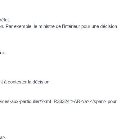
éfet.
 Par exemple, le ministre de l'intérieur pour une décision
eux.
 à contester la décision.
rvices-aux-particulier/?xml=R39324">AR</a></span> pour
/a>.