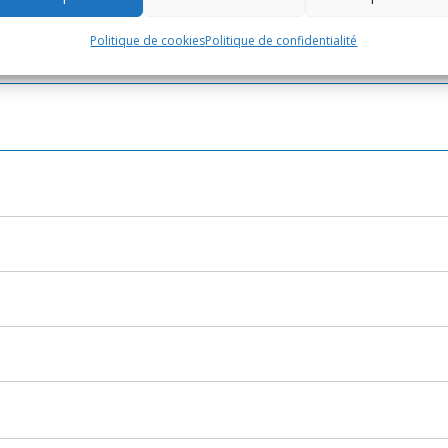
us pouvez faire un recours contentieux jusqu'au 25 août 2021 à minuit. 
Politique de cookies
Politique de confidentialité
culier/?xml=R33413">jour chômé</a>, le délai est prolongé jusqu'au
l=R17508">jour ouvrable</a> suivant.