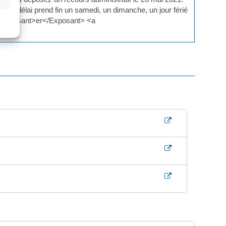
Si le délai prend fin un samedi, un dimanche, un jour férié
 1<Exposant>er</Exposant> <a