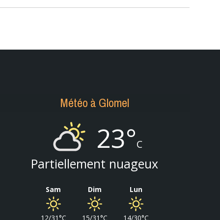
Météo à Glomel
23°
C
Partiellement nuageux
Sam
Dim
Lun
12/31°C
15/31°C
14/30°C