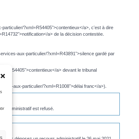
ux-particulier/?xml=R54405">contentieux</a>, c'est à dire
R14732">notification</a> de la décision contestée.
services-aux-particulier/?xml=R43891">silence gardé par
xml=R54405">contentieux</a> devant le tribunal
rvices-aux-particulier/?xml=R1008">délai franc</a>).
es
tir
rs administratif est refusé.
es
1. Vous déposez un recours administratif le 26 mai 2021.