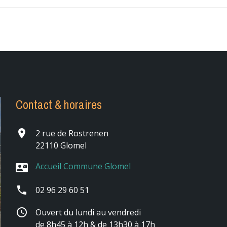
Contact & horaires
place
2 rue de Rostrenen
22110 Glomel
Accueil Commune Glomel
contact_mail
phone
02 96 29 60 51
schedule
Ouvert du lundi au vendredi
de 8h45 à 12h & de 13h30 à 17h