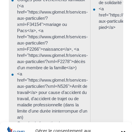
de solidarité fami
(<a
<a
href="https://www.glomel.fr/services-
href="https://www
aux-particulier/?
aux-particulier/
xml=F34154">mariage ou
pied</a>
Pacs</a>, <a
href="https://www.glomel.fr/services-
aux-particulier/?
xml=F2266">naissance</a>, <a
href="https://www.glomel.fr/services-
aux-particulier/?xml=F2278">décès
d'un membre de la famille</a>)
<a
href="https://www.glomel.fr/services-
aux-particulier/?xml=N526">Arrêt de
travail</a> pour cause d'accident du
travail, d'accident de trajet ou de
maladie professionnelle (dans la
limite d'une durée ininterrompue d'un
an)
Congés de formation (<a
href="https://www.glomel.fr/services-
Gérer le consentement aux