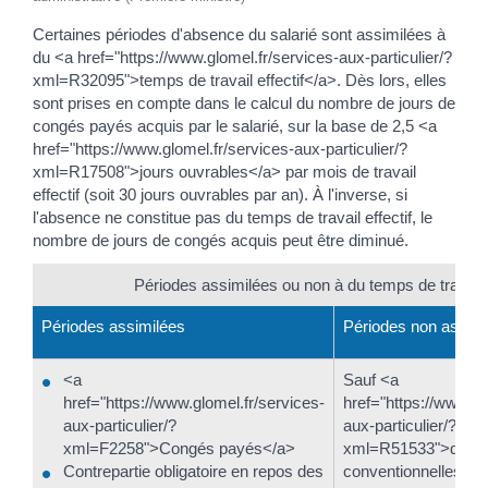
Certaines périodes d'absence du salarié sont assimilées à
du <a href="https://www.glomel.fr/services-aux-particulier/?
xml=R32095">temps de travail effectif</a>. Dès lors, elles
sont prises en compte dans le calcul du nombre de jours de
congés payés acquis par le salarié, sur la base de 2,5 <a
href="https://www.glomel.fr/services-aux-particulier/?
xml=R17508">jours ouvrables</a> par mois de travail
effectif (soit 30 jours ouvrables par an). À l'inverse, si
l'absence ne constitue pas du temps de travail effectif, le
nombre de jours de congés acquis peut être diminué.
Périodes assimilées ou non à du temps de travail e
Périodes assimilées
Périodes non assimi
<a
Sauf <a
href="https://www.glomel.fr/services-
href="https://www.gl
aux-particulier/?
aux-particulier/?
xml=F2258">Congés payés</a>
xml=R51533">dispos
Contrepartie obligatoire en repos des
conventionnelles</a>