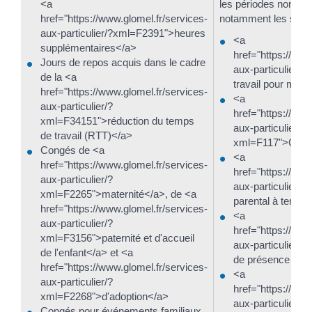
<a
les périodes non pr
href="https://www.glomel.fr/services-
notamment les suiva
aux-particulier/?xml=F2391">heures
<a
supplémentaires</a>
href="https://www
Jours de repos acquis dans le cadre
aux-particulier/
de la <a
travail pour mala
href="https://www.glomel.fr/services-
<a
aux-particulier/?
href="https://www
xml=F34151">réduction du temps
aux-particulier/?
de travail (RTT)</a>
xml=F117">Grèv
Congés de <a
<a
href="https://www.glomel.fr/services-
href="https://www
aux-particulier/?
aux-particulier
xml=F2265">maternité</a>, de <a
parental à temps
href="https://www.glomel.fr/services-
<a
aux-particulier/?
href="https://www
xml=F3156">paternité et d'accueil
aux-particulier
de l'enfant</a> et <a
de présence pare
href="https://www.glomel.fr/services-
<a
aux-particulier/?
href="https://www
xml=F2268">d'adoption</a>
aux-particulier
Congés pour événements familiaux