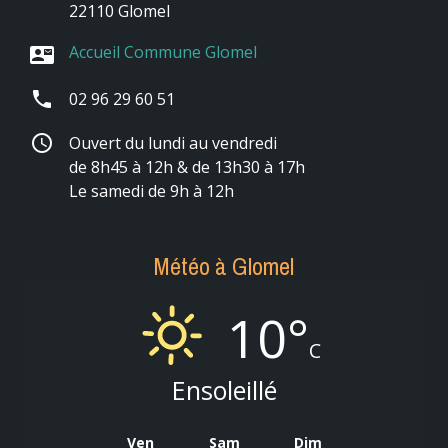
22110 Glomel
Accueil Commune Glomel
contact_mail
phone
02 96 29 60 51
schedule
Ouvert du lundi au vendredi
de 8h45 à 12h & de 13h30 à 17h
Le samedi de 9h à 12h
Météo à Glomel
10°
C
Ensoleillé
Ven
Sam
Dim