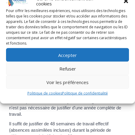
cookies
aux-particulier/?xml=F3087">congé
de bilan de compétences</a>, <a
Pour offrir les meilleures expériences, nous utilisons des technologies
telles que les cookies pour stocker et/ou accéder aux informations des
href="https://www.glomel.fr/services-
appareils. Le fait de consentir à ces technologies nous permettra de
aux-particulier/?xml=F14018">projet
traiter des données telles que le comportement de navigation ou les ID
de transition professionnelle (PTP)
uniques sur ce site. Le fait de ne pas consentir ou de retirer son
ex-Cif</a>, <a
consentement peut avoir un effet négatif sur certaines caractéristiques
href="https://www.glomel.fr/services-
et fonctions.
aux-particulier/?xml=F2320">congé
de formation économique, sociale et
Accepter
syndicale</a>)
Rappel ou maintien au service
Refuser
national (quel qu'en soit le motif)
Voir les préférences
Toute période équivalente à 4 semaines ou 24 jours est
assimilée à un mois de travail effectif.
Politique de cookies
Politique de confidentialité
Pour acquérir l'ensemble des jours de congés annuels, il
n'est pas nécessaire de justifier d'une année complète de
travail.
Il suffit de justifier de 48 semaines de travail effectif
(absences assimilées incluses) durant la période de