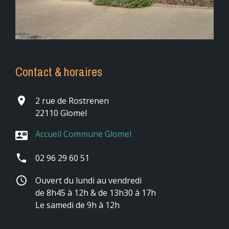
Contact & horaires
place
2 rue de Rostrenen
22110 Glomel
Accueil Commune Glomel
contact_mail
phone
02 96 29 60 51
schedule
Ouvert du lundi au vendredi
de 8h45 à 12h & de 13h30 à 17h
Le samedi de 9h à 12h