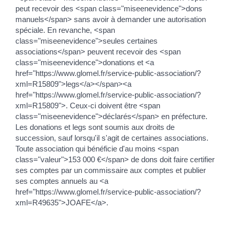
peut recevoir des <span class="miseenevidence">dons
manuels</span> sans avoir à demander une autorisation
spéciale. En revanche, <span
class="miseenevidence">seules certaines
associations</span> peuvent recevoir des <span
class="miseenevidence">donations et <a
href="https://www.glomel.fr/service-public-association/?
xml=R15809">legs</a></span><a
href="https://www.glomel.fr/service-public-association/?
xml=R15809">. Ceux-ci doivent être <span
class="miseenevidence">déclarés</span> en préfecture.
Les donations et legs sont soumis aux droits de
succession, sauf lorsqu'il s'agit de certaines associations.
Toute association qui bénéficie d'au moins <span
class="valeur">153 000 €</span> de dons doit faire certifier
ses comptes par un commissaire aux comptes et publier
ses comptes annuels au <a
href="https://www.glomel.fr/service-public-association/?
xml=R49635">JOAFE</a>.