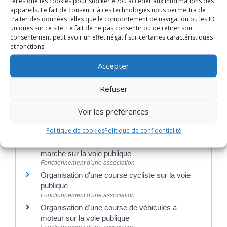
telles que les cookies pour stocker et/ou accéder aux informations des
appareils. Le fait de consentir à ces technologies nous permettra de
traiter des données telles que le comportement de navigation ou les ID
Textes de référence
uniques sur ce site. Le fait de ne pas consentir ou de retirer son
consentement peut avoir un effet négatif sur certaines caractéristiques
et fonctions.
Services en ligne et formulaires
Accepter
Refuser
Et aussi
Organisation d'événements par une
Voir les préférences
association
Politique de cookies
Politique de confidentialité
Fonctionnement d'une association
Organisation d'une course à pied ou d'une
marche sur la voie publique
Fonctionnement d'une association
Organisation d'une course cycliste sur la voie
publique
Fonctionnement d'une association
Organisation d'une course de véhicules à
moteur sur la voie publique