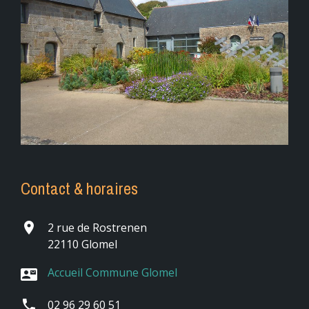
Contact & horaires
place
2 rue de Rostrenen
22110 Glomel
Accueil Commune Glomel
contact_mail
phone
02 96 29 60 51