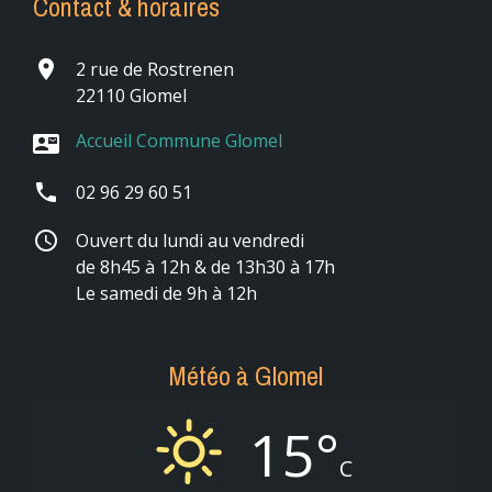
Contact & horaires
place
2 rue de Rostrenen
22110 Glomel
Accueil Commune Glomel
contact_mail
phone
02 96 29 60 51
schedule
Ouvert du lundi au vendredi
de 8h45 à 12h & de 13h30 à 17h
Le samedi de 9h à 12h
Météo à Glomel
15°
C