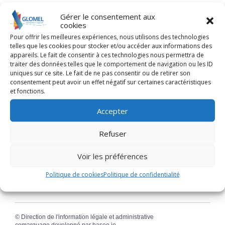
Gérer le consentement aux
cookies
Textes de référence
Pour offrir les meilleures expériences, nous utilisons des technologies
telles que les cookies pour stocker et/ou accéder aux informations des
appareils. Le fait de consentir à ces technologies nous permettra de
Questions ? Réponses !
traiter des données telles que le comportement de navigation ou les ID
uniques sur ce site. Le fait de ne pas consentir ou de retirer son
Une mairie peut-elle être le siège social d'une
consentement peut avoir un effet négatif sur certaines caractéristiques
association ?
et fonctions.
Accepter
Et aussi
Refuser
Changements dans l'administration d'une
association
Voir les préférences
Formalités administratives d'une association
Politique de cookies
Politique de confidentialité
©
Direction de l'information légale et administrative