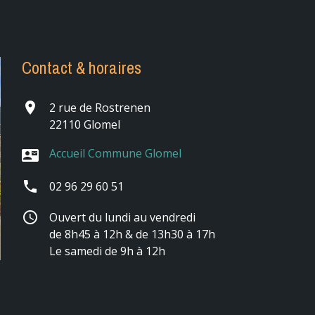
Contact & horaires
place
2 rue de Rostrenen
22110 Glomel
Accueil Commune Glomel
contact_mail
phone
02 96 29 60 51
schedule
Ouvert du lundi au vendredi
de 8h45 à 12h & de 13h30 à 17h
Le samedi de 9h à 12h