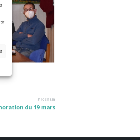
es
tir
es
Prochain
ration du 19 mars