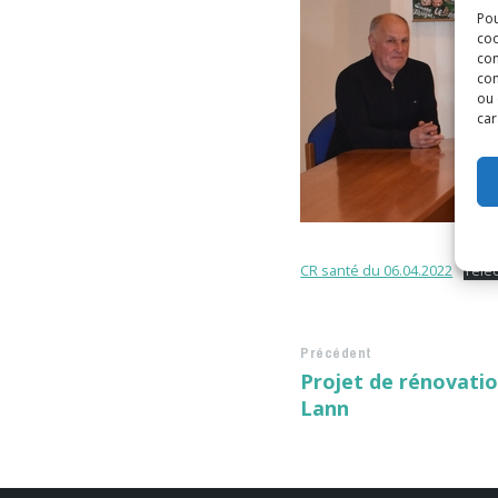
Pou
coo
con
com
ou 
car
CR santé du 06.04.2022
Télé
Précédent
Projet de rénovatio
Lann