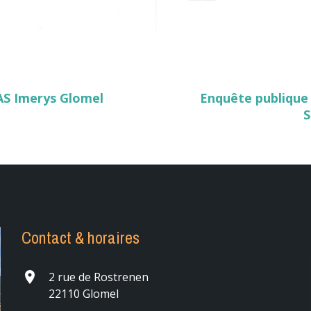
AS Imerys Glomel
Enquête publique 
S
Contact & horaires
place
2 rue de Rostrenen
22110 Glomel