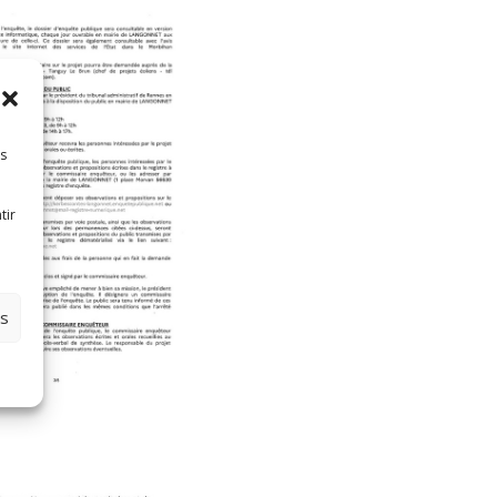
es
tir
es