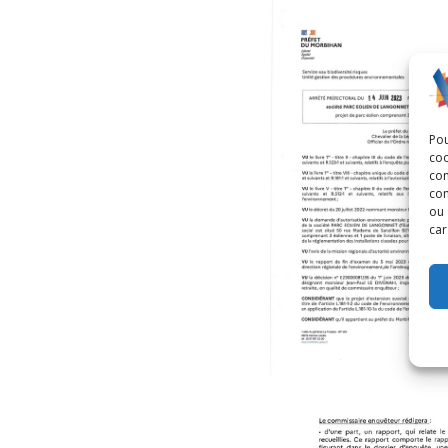
Pou
coo
con
com
ou 
car