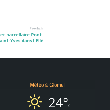
Prochain
et parcellaire Pont-
aint-Yves dans l'Ellé
Météo à Glomel
24°
C