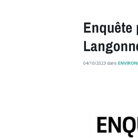
Enquête 
Langonn
04/10/2023
dans
ENVIRO