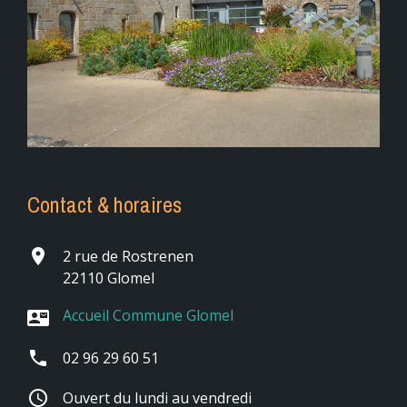
Contact & horaires
place
2 rue de Rostrenen
22110 Glomel
Accueil Commune Glomel
contact_mail
phone
02 96 29 60 51
schedule
Ouvert du lundi au vendredi