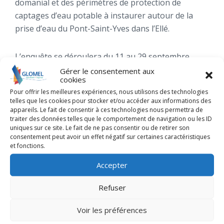
domanial et des périmètres de protection de
captages d’eau potable à instaurer autour de la
prise d’eau du Pont-Saint-Yves dans l’Ellé.
L’enquête se déroulera du 11 au 29 septembre
2023.
Gérer le consentement aux
cookies
Pour offrir les meilleures expériences, nous utilisons des technologies
Le dossier sera consultable en mairie de Glomel aux
telles que les cookies pour stocker et/ou accéder aux informations des
appareils. Le fait de consentir à ces technologies nous permettra de
jours et heures suivants : du lundi au vendredi de
traiter des données telles que le comportement de navigation ou les ID
8h45 à 12h et de 13h30 à 17h, le samedi de 8h45 à
uniques sur ce site. Le fait de ne pas consentir ou de retirer son
12h.
consentement peut avoir un effet négatif sur certaines caractéristiques
et fonctions.
Les membres de la commission d’enquête recevront
Accepter
les observations du public en mairie de Glomel
Refuser
mercredi 20 septembre de 14h à 17h et vendredi 29
septembre de 14h à 17h.
Voir les préférences