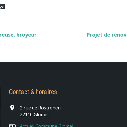
ger
reuse, broyeur
Projet de rénov
Contact & horaires
place
2 rue de Rostrenen
22110 Glomel
Accueil Commune Glomel
contact_mail