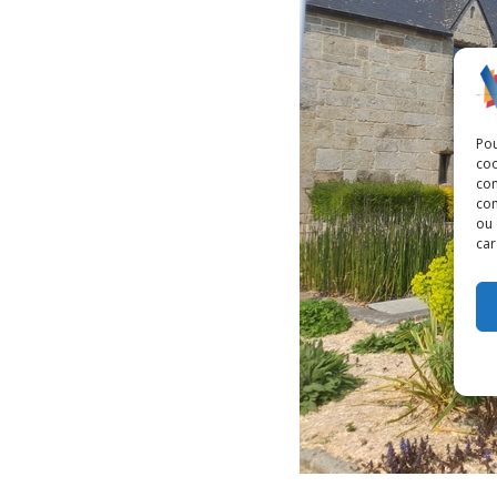
Pou
coo
con
com
ou 
car