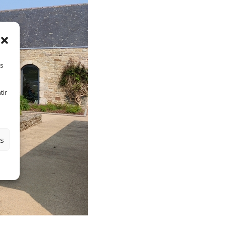
es
tir
es