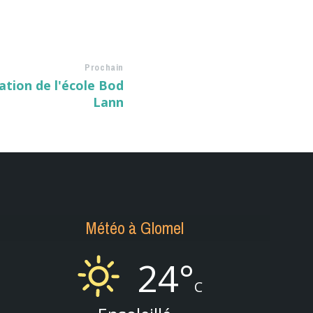
Prochain
ation de l'école Bod
Lann
Météo à Glomel
24°
C