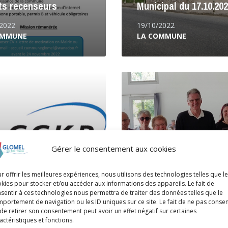
ts recenseurs
Municipal du 17.10.20
/2022
19/10/2022
OMMUNE
LA COMMUNE
Lire
la
suite
Gérer le consentement aux cookies
r offrir les meilleures expériences, nous utilisons des technologies telles que l
kies pour stocker et/ou accéder aux informations des appareils. Le fait de
te-rendu
sentir à ces technologies nous permettra de traiter des données telles que le
bérations CCKB du 7
Repas annuel du CC
portement de navigation ou les ID uniques sur ce site. Le fait de ne pas consen
de retirer son consentement peut avoir un effet négatif sur certaines
et 2022
actéristiques et fonctions.
10/09/2022