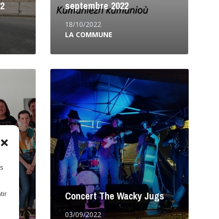
22
septembre 2022
18/10/2022
LA COMMUNE
Lire
la
suite
es
AS
Concert The Wacky Jugs
tir
03/09/2022