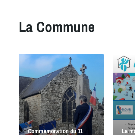
La Commune
Lire
Lire
la
la
suite
suite
Commémoration du 11
La ma