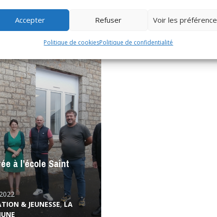
/2022
LA COMMUNE
,
SANTÉ &
OMMUNE
SOLIDARITÉ
Accepter
Refuser
Voir les préférenc
Politique de cookies
Politique de confidentialité
ée à l’école Saint
/2022
TION & JEUNESSE
,
LA
UNE