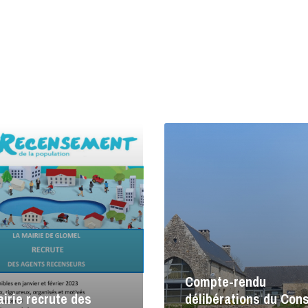
Lire
la
suite
Compte-rendu
irie recrute des
délibérations du Cons