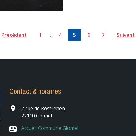
Précédent
1
…
4
5
6
7
Suivant
Contact & horaires
place
2 rue de Rostrenen
22110 Glomel
Accueil Commune Glomel
contact_mail