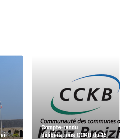
Lire
la
suite
Compte-rendu
eil
délibérations CCKB du 15