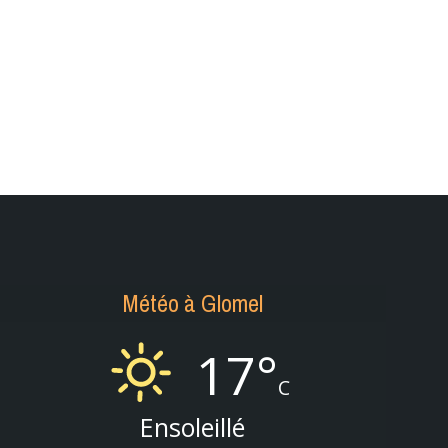
Météo à Glomel
17°
C
Ensoleillé