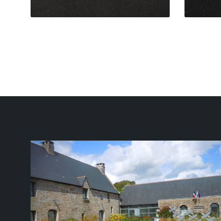
Pagination
des
publications