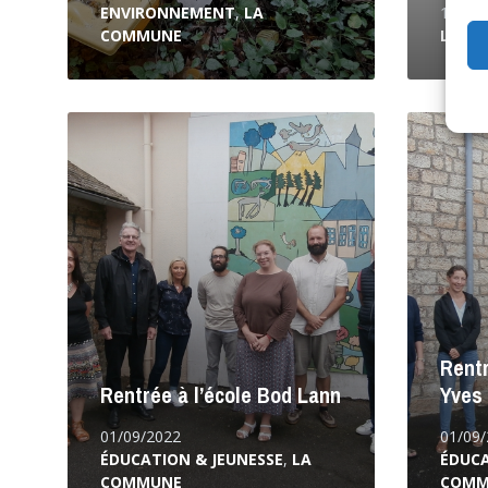
ENVIRONNEMENT
,
LA
18/09
COMMUNE
LA C
Lire
Lire
la
la
suite
suite
Rentr
Rentrée à l’école Bod Lann
Yves
01/09/2022
01/09
ÉDUCATION & JEUNESSE
,
LA
ÉDUCA
COMMUNE
COMM