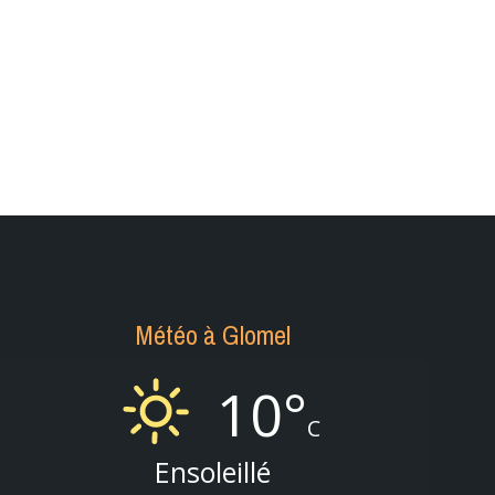
Météo à Glomel
10°
C
Ensoleillé