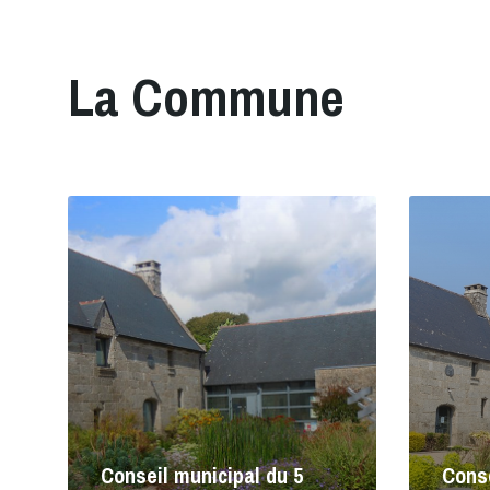
La Commune
Lire
Lire
la
la
suite
suite
Conseil municipal du 5
Conse