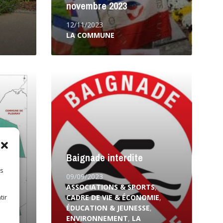
novembre 2023
12/11/2023
LA COMMUNE
Lire
la
suite
Baignade interdite
es
09/09/2023
ASSOCIATIONS & SPORTS
,
t-
CADRE DE VIE & ÉCONOMIE
,
tir
ÉDUCATION & JEUNESSE
,
ENVIRONNEMENT
,
LA