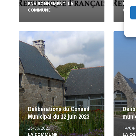
ENVIRONNEMENT
,
LA
ENVI
COMMUNE
COMM
Lire
Lire
la
la
suite
suite
Délibérations du Conseil
Délib
Municipal du 12 juin 2023
munic
26/06/2023
14/04
LA COMMUNE
LA C