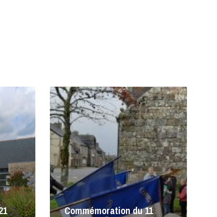
Lire
la
suite
21
Commémoration du 11