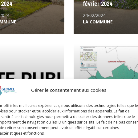
 2024
février 2024
/2024
24/02/2024
OMMUNE
LA COMMUNE
Lire
la
suite
Gérer le consentement aux cookies
r offrir les meilleures expériences, nous utilisons des technologies telles que l
kies pour stocker et/ou accéder aux informations des appareils. Le fait de
Enquête publique et
ête publique Parc
sentir à ces technologies nous permettra de traiter des données telles que le
parcellaire Pont-Sain
en de Langonnet
portement de navigation ou les ID uniques sur ce site. Le fait de ne pas consen
de retirer son consentement peut avoir un effet négatif sur certaines
Yves dans l’Ellé
actéristiques et fonctions.
/2023