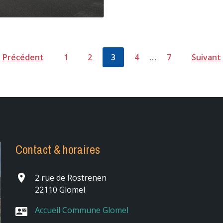
Précédent
1
2
3
4
…
7
Suivant
Contact & horaires
place
2 rue de Rostrenen
22110 Glomel
Accueil Commune Glomel
contact_mail