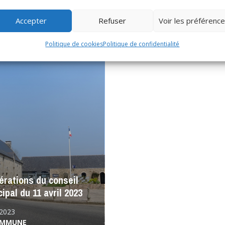
RONNEMENT
,
LA
15/09/2023
UNE
LA COMMUNE
Accepter
Refuser
Voir les préférenc
Politique de cookies
Politique de confidentialité
érations du conseil
ipal du 11 avril 2023
/2023
OMMUNE