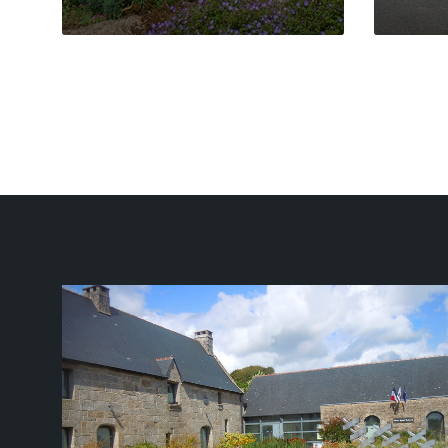
Pagination
des
publications