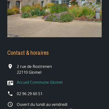
Contact & horaires
place
2 rue de Rostrenen
22110 Glomel
Accueil Commune Glomel
contact_mail
phone
02 96 29 60 51
schedule
Ouvert du lundi au vendredi