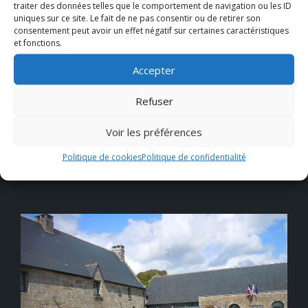
Précédent
traiter des données telles que le comportement de navigation ou les ID
uniques sur ce site. Le fait de ne pas consentir ou de retirer son
Commémoration
consentement peut avoir un effet négatif sur certaines caractéristiques
du 8 mai
et fonctions.
Accepter
Prochain
La musique se
Refuser
réinstalle au
marché
Voir les préférences
Politique de cookies
Politique de confidentialité