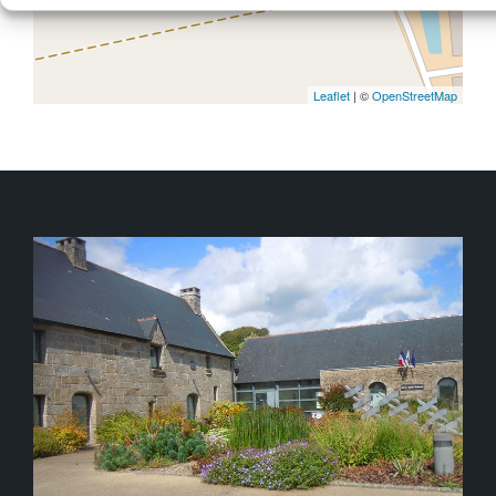
Leaflet
| ©
OpenStreetMap