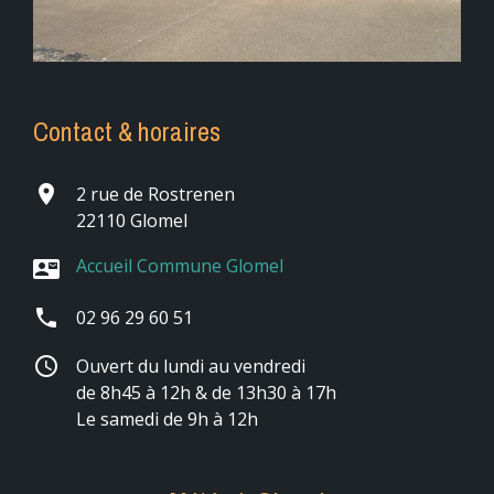
Contact & horaires
place
2 rue de Rostrenen
22110 Glomel
Accueil Commune Glomel
contact_mail
phone
02 96 29 60 51
schedule
Ouvert du lundi au vendredi
de 8h45 à 12h & de 13h30 à 17h
Le samedi de 9h à 12h