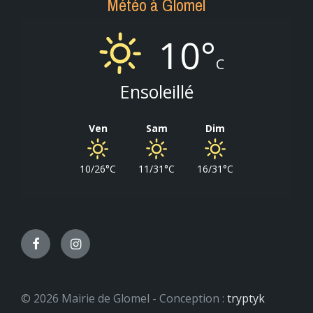
Météo à Glomel
10°
C
Ensoleillé
Ven
Sam
Dim
10/26°C
11/31°C
16/31°C
Facebook
Instagram
© 2026 Mairie de Glomel - Conception :
tryptyk