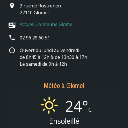
place
2 rue de Rostrenen
22110 Glomel
Accueil Commune Glomel
contact_mail
phone
02 96 29 60 51
schedule
Ouvert du lundi au vendredi
de 8h45 à 12h & de 13h30 à 17h
Le samedi de 9h à 12h
Météo à Glomel
24°
C
Ensoleillé