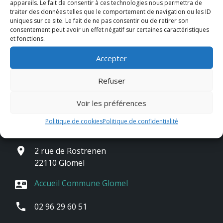
appareils. Le fait de consentir à ces technologies nous permettra de
traiter des données telles que le comportement de navigation ou les ID
uniques sur ce site. Le fait de ne pas consentir ou de retirer son
consentement peut avoir un effet négatif sur certaines caractéristiques
et fonctions.
Accepter
Refuser
Voir les préférences
Contact & horaires
Politique de cookies
Politique de confidentialité
place
2 rue de Rostrenen
22110 Glomel
Accueil Commune Glomel
contact_mail
phone
02 96 29 60 51