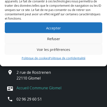
appareils. Le fait de consentir à ces technologies nous permettra de
traiter des données telles que le comportement de navigation ou les ID
uniques sur ce site. Le fait de ne pas consentir ou de retirer son
consentement peut avoir un effet négatif sur certaines caractéristiques
et fonctions.
Accepter
Refuser
Voir les préférences
Contact & horaires
Politique de cookies
Politique de confidentialité
place
2 rue de Rostrenen
22110 Glomel
Accueil Commune Glomel
contact_mail
phone
02 96 29 60 51