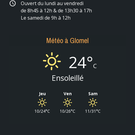
schedule
Ouvert du lundi au vendredi
de 8h45 à 12h & de 13h30 à 17h
Le samedi de 9h à 12h
Météo à Glomel
24°
C
Ensoleillé
Jeu
Ven
Sam
10/24°C
10/26°C
11/31°C